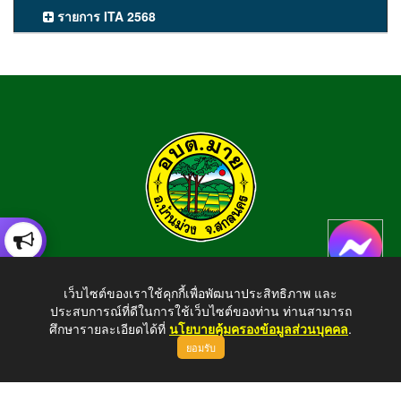
รายการ ITA 2568
องค์การบริหารส่วนตำบลมาย
เว็บไซต์ของเราใช้คุกกี้เพื่อพัฒนาประสิทธิภาพ และ
อำเภอบ้านม่วง จังหวัดสกลนคร สอบถามข้อมูลโทร 042-794924
ประสบการณ์ที่ดีในการใช้เว็บไซต์ของท่าน ท่านสามารถ
E-mail : tambonmai275@gmail.com
ศึกษารายละเอียดได้ที่
นโยบายคุ้มครองข้อมูลส่วนบุคคล
.
ยอมรับ
ขึ้นบนสุด