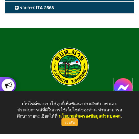
รายการ ITA 2568
องค์การบริหารส่วนตำบลมาย
เว็บไซต์ของเราใช้คุกกี้เพื่อพัฒนาประสิทธิภาพ และ
อำเภอบ้านม่วง จังหวัดสกลนคร สอบถามข้อมูลโทร 042-794924
ประสบการณ์ที่ดีในการใช้เว็บไซต์ของท่าน ท่านสามารถ
E-mail : tambonmai275@gmail.com
ศึกษารายละเอียดได้ที่
นโยบายคุ้มครองข้อมูลส่วนบุคคล
.
ยอมรับ
ขึ้นบนสุด