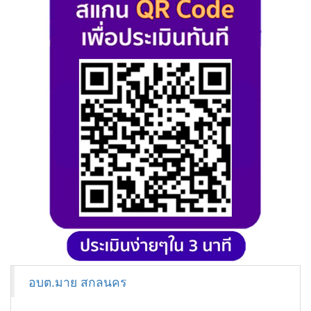
อบต.มาย สกลนคร