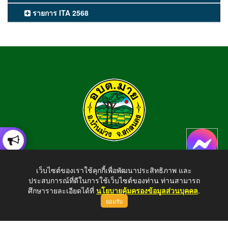
รายการ ITA 2568
องค์การบริหารส่วนตำบลมาย
เว็บไซต์ของเราใช้คุกกี้เพื่อพัฒนาประสิทธิภาพ และ
อำเภอบ้านม่วง จังหวัดสกลนคร สอบถามข้อมูลโทร 042-794924
ประสบการณ์ที่ดีในการใช้เว็บไซต์ของท่าน ท่านสามารถ
E-mail : tambonmai275@gmail.com
ศึกษารายละเอียดได้ที่
นโยบายคุ้มครองข้อมูลส่วนบุคคล
.
ยอมรับ
ขึ้นบนสุด