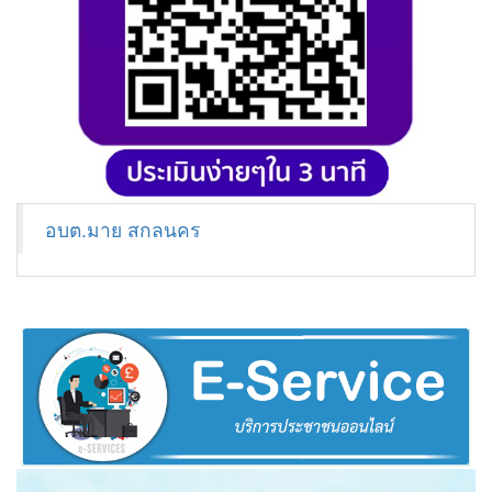
อบต.มาย สกลนคร