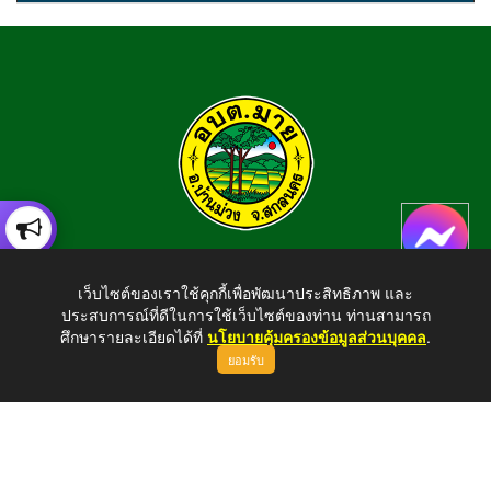
องค์การบริหารส่วนตำบลมาย
เว็บไซต์ของเราใช้คุกกี้เพื่อพัฒนาประสิทธิภาพ และ
อำเภอบ้านม่วง จังหวัดสกลนคร สอบถามข้อมูลโทร 042-794924
ประสบการณ์ที่ดีในการใช้เว็บไซต์ของท่าน ท่านสามารถ
E-mail : tambonmai275@gmail.com
ศึกษารายละเอียดได้ที่
นโยบายคุ้มครองข้อมูลส่วนบุคคล
.
ยอมรับ
ขึ้นบนสุด
Copyright © 2026 All Right Resive http://www.maisnk.go.th