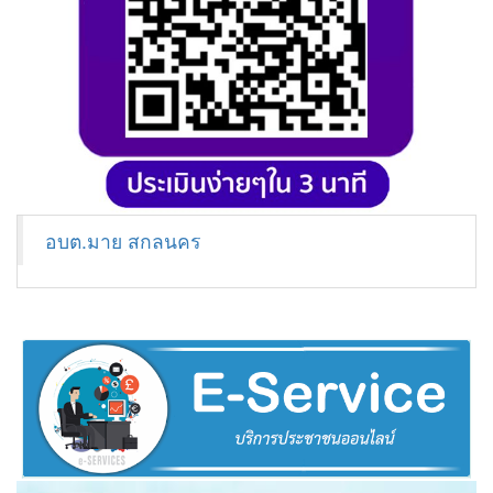
อบต.มาย สกลนคร