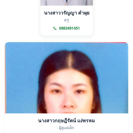
นางสาววรัญญา คำผุย
ครู
0983491451
นางสาวกฤษฎีรัตน์ แง่พรหม
ผู้ดูแลเด็ก