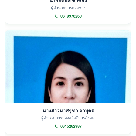
นายทศพล ช่ำชอง
ผู้อำนวยการกองช่าง
0819976260
นางสาวมาศจุฑา ถาบุตร
ผู้อำนวยการกองสวัสดิการสังคม
0615262987