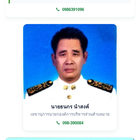
0986391096
นายธนกร นำสงค์
เลขานุการนายกองค์การบริหารส่วนตำบลมาย
098-390084