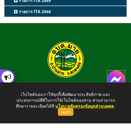
รายการ ITA 2569
รายการ ITA 2568
องค์การบริหารส่วนตำบลมาย
เว็บไซต์ของเราใช้คุกกี้เพื่อพัฒนาประสิทธิภาพ และ
อำเภอบ้านม่วง จังหวัดสกลนคร สอบถามข้อมูลโทร 042-794924
ประสบการณ์ที่ดีในการใช้เว็บไซต์ของท่าน ท่านสามารถ
E-mail : tambonmai275@gmail.com
ศึกษารายละเอียดได้ที่
นโยบายคุ้มครองข้อมูลส่วนบุคคล
.
ยอมรับ
ขึ้นบนสุด