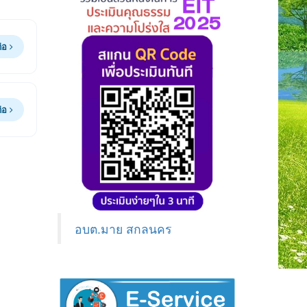
ต่อ
ต่อ
อบต.มาย สกลนคร