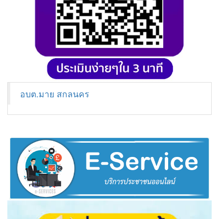
อบต.มาย สกลนคร