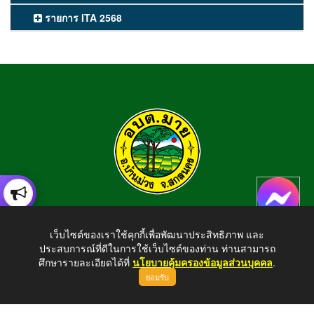
รายการ ITA 2568
องค์การบริหารส่วนตำบลมาย
เว็บไซต์ของเราใช้คุกกี้เพื่อพัฒนาประสิทธิภาพ และ
อำเภอบ้านม่วง จังหวัดสกลนคร สอบถามข้อมูลโทร 042-794924
ประสบการณ์ที่ดีในการใช้เว็บไซต์ของท่าน ท่านสามารถ
E-mail : tambonmai275@gmail.com
ศึกษารายละเอียดได้ที่
นโยบายคุ้มครองข้อมูลส่วนบุคคล
.
ยอมรับ
ขึ้นบนสุด