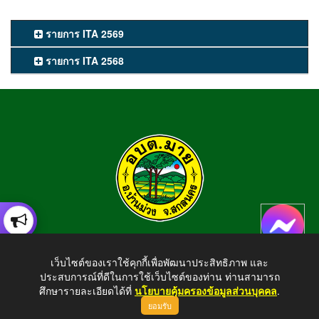
รายการ ITA 2569
รายการ ITA 2568
องค์การบริหารส่วนตำบลมาย
เว็บไซต์ของเราใช้คุกกี้เพื่อพัฒนาประสิทธิภาพ และ
อำเภอบ้านม่วง จังหวัดสกลนคร สอบถามข้อมูลโทร 042-794924
ประสบการณ์ที่ดีในการใช้เว็บไซต์ของท่าน ท่านสามารถ
E-mail : tambonmai275@gmail.com
ศึกษารายละเอียดได้ที่
นโยบายคุ้มครองข้อมูลส่วนบุคคล
.
ยอมรับ
ขึ้นบนสุด