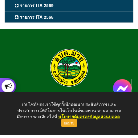
รายการ ITA 2569
รายการ ITA 2568
องค์การบริหารส่วนตำบลมาย
เว็บไซต์ของเราใช้คุกกี้เพื่อพัฒนาประสิทธิภาพ และ
อำเภอบ้านม่วง จังหวัดสกลนคร สอบถามข้อมูลโทร 042-794924
ประสบการณ์ที่ดีในการใช้เว็บไซต์ของท่าน ท่านสามารถ
E-mail : tambonmai275@gmail.com
ศึกษารายละเอียดได้ที่
นโยบายคุ้มครองข้อมูลส่วนบุคคล
.
ยอมรับ
ขึ้นบนสุด