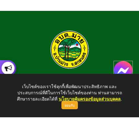
องค์การบริหารส่วนตำบลมาย
เว็บไซต์ของเราใช้คุกกี้เพื่อพัฒนาประสิทธิภาพ และ
อำเภอบ้านม่วง จังหวัดสกลนคร สอบถามข้อมูลโทร 042-794924
ประสบการณ์ที่ดีในการใช้เว็บไซต์ของท่าน ท่านสามารถ
E-mail : tambonmai275@gmail.com
ศึกษารายละเอียดได้ที่
นโยบายคุ้มครองข้อมูลส่วนบุคคล
.
ยอมรับ
ขึ้นบนสุด
Copyright © 2026 All Right Resive http://www.maisnk.go.th