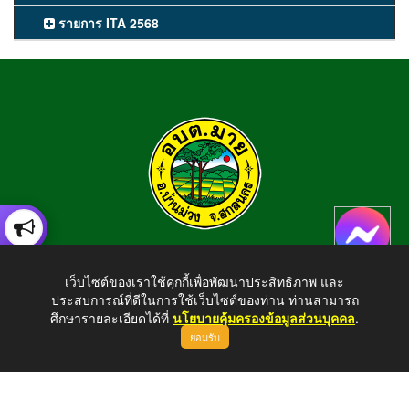
รายการ ITA 2568
องค์การบริหารส่วนตำบลมาย
เว็บไซต์ของเราใช้คุกกี้เพื่อพัฒนาประสิทธิภาพ และ
อำเภอบ้านม่วง จังหวัดสกลนคร สอบถามข้อมูลโทร 042-794924
ประสบการณ์ที่ดีในการใช้เว็บไซต์ของท่าน ท่านสามารถ
E-mail : tambonmai275@gmail.com
ศึกษารายละเอียดได้ที่
นโยบายคุ้มครองข้อมูลส่วนบุคคล
.
ยอมรับ
ขึ้นบนสุด
Copyright © 2026 All Right Resive http://www.maisnk.go.th