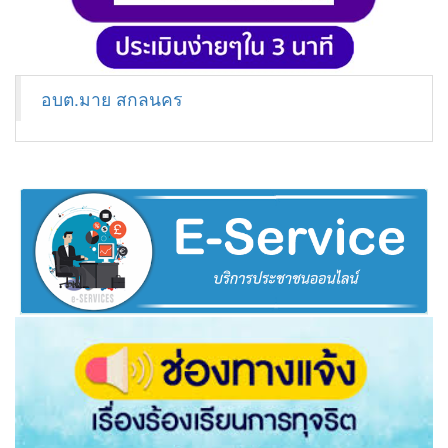
อบต.มาย สกลนคร