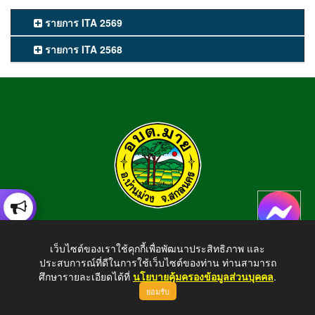
รายการ ITA 2569
รายการ ITA 2568
องค์การบริหารส่วนตำบลมาย
เว็บไซต์ของเราใช้คุกกี้เพื่อพัฒนาประสิทธิภาพ และ
อำเภอบ้านม่วง จังหวัดสกลนคร สอบถามข้อมูลโทร 042-794924
ประสบการณ์ที่ดีในการใช้เว็บไซต์ของท่าน ท่านสามารถ
E-mail : tambonmai275@gmail.com
ศึกษารายละเอียดได้ที่
นโยบายคุ้มครองข้อมูลส่วนบุคคล
.
ยอมรับ
ขึ้นบนสุด