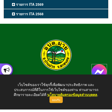
รายการ ITA 2569
รายการ ITA 2568
องค์การบริหารส่วนตำบลมาย
เว็บไซต์ของเราใช้คุกกี้เพื่อพัฒนาประสิทธิภาพ และ
อำเภอบ้านม่วง จังหวัดสกลนคร สอบถามข้อมูลโทร 042-794924
ประสบการณ์ที่ดีในการใช้เว็บไซต์ของท่าน ท่านสามารถ
E-mail : tambonmai275@gmail.com
ศึกษารายละเอียดได้ที่
นโยบายคุ้มครองข้อมูลส่วนบุคคล
.
ยอมรับ
ขึ้นบนสุด